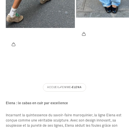
@
M
A
@
R
A
I
U
E
D
A
R
N
E
D
Y
M
A
O
F
O
S
D
ACCUEIL
FEMME
ELENA
Elena : le cabas en cuir par excellence
Incarnant la quintessence du savoir-faire maroquinier, la ligne Elena est
conçue comme une véritable sculpture. Avec son design innovant, sa
souplesse et la pureté de ses lignes, Elena séduit les foules grâce son