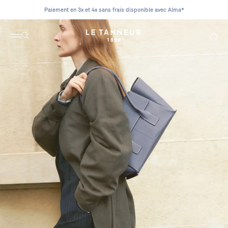
Passer au contenu
Paiement en 3x et 4x sans frais disponible avec Alma*
Ouvrir la navigation
Ouvrir la recherche
Voir le
Le Tanneur