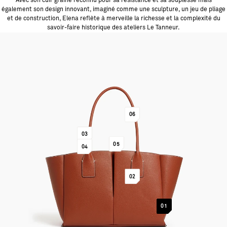
Avec son cuir grainé reconnu pour sa résistance et sa souplesse mais
également son design innovant, imaginé comme une sculpture, un jeu de pliage
et de construction, Elena reflète à merveille la richesse et la complexité du
savoir-faire historique des ateliers Le Tanneur.
ALLER À L'ÉLÉMENT 6
06
ALLER À L'ÉLÉMENT 3
03
ALLER À L'ÉLÉMENT 5
05
ALLER À L'ÉLÉMENT 4
04
ALLER À L'ÉLÉMENT 2
02
ALLER À L'ÉLÉMENT 1
01