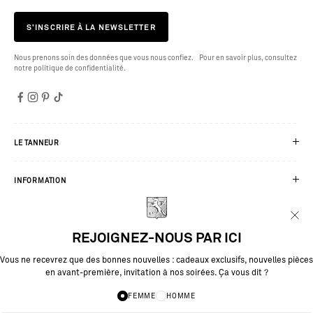
S’INSCRIRE À LA NEWSLETTER
Nous prenons soin des données que vous nous confiez. Pour en savoir plus, consultez
notre politique de confidentialité.
LE TANNEUR
INFORMATION
SERVICES
REJOIGNEZ-NOUS PAR ICI
Vous ne recevrez que des bonnes nouvelles : cadeaux exclusifs, nouvelles pièces
en avant-première, invitation à nos soirées. Ça vous dit ?
FEMME
HOMME