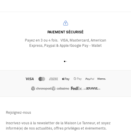
PAIEMENT SÉCURISÉ
Payez en 3 ou 4 fois. VISA, Mastercard, American
Express, Paypal & Apple/Google Pay - Wallet
Aller à l'élément 1
Aller à l'élément 2
Aller à l'élément 3
Aller à l'élément 4
Rejoignez-nous
Inscrivez-vous à la newsletter de la Maison Le Tanneur, et soyez
informé(e) de nos actualités, offres privilèges et évènements.