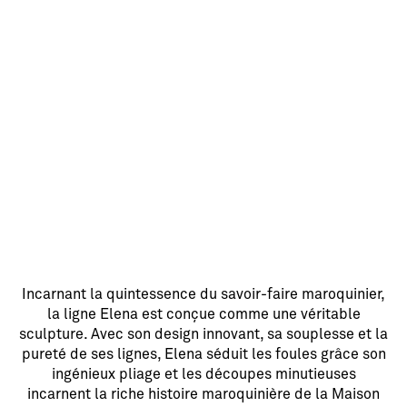
E
Z
E
L
E
N
DÉTAILS
A
Incarnant la quintessence du savoir-faire maroquinier,
la ligne Elena est conçue comme une véritable
sculpture. Avec son design innovant, sa souplesse et la
pureté de ses lignes, Elena séduit les foules grâce son
ingénieux pliage et les découpes minutieuses
incarnent la riche histoire maroquinière de la Maison