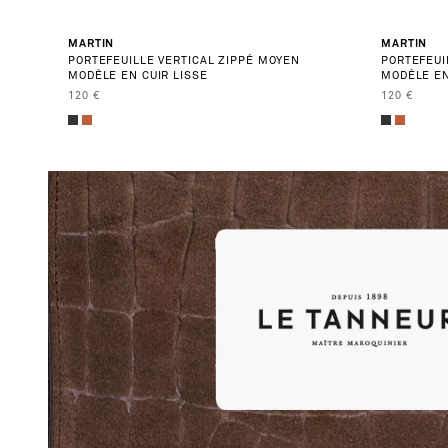
BEST SELLER
MARTIN
MARTIN
PORTEFEUILLE VERTICAL ZIPPÉ MOYEN
PORTEFEUI
MODÈLE EN CUIR LISSE
MODÈLE EN
PRIX DE VENTE
PRIX DE V
120 €
120 €