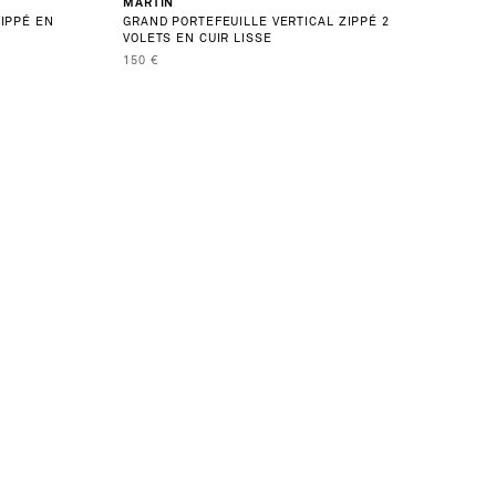
BEST SELLER
MARTIN
IPPÉ EN
GRAND PORTEFEUILLE VERTICAL ZIPPÉ 2
VOLETS EN CUIR LISSE
PRIX DE VENTE
150 €