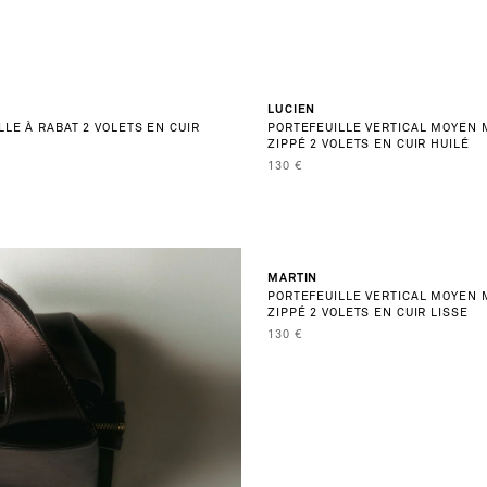
REJOIGNEZ-N
NOUVEAUTÉ
LUCIEN
LLE À RABAT 2 VOLETS EN CUIR
PORTEFEUILLE VERTICAL MOYEN
Vous ne recevrez que des bonnes nouvelles
ZIPPÉ 2 VOLETS EN CUIR HUILÉ
en avant-première, invitation 
ENTE
PRIX DE VENTE
130 €
FEMME
MARTIN
PORTEFEUILLE VERTICAL MOYEN
ZIPPÉ 2 VOLETS EN CUIR LISSE
S’INSCRIRE À L
PRIX DE VENTE
130 €
Nous prenons soin des données que vous nous co
notre
politique de confidentialité
.