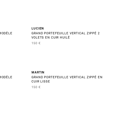
OUS PAR ICI
NOUVEAUTÉ
LUCIEN
 MODÈLE
GRAND PORTEFEUILLE VERTICAL ZIPPÉ 2
 : cadeaux exclusifs, nouvelles pièces
VOLETS EN CUIR HUILÉ
à nos soirées. Ça vous dit ?
PRIX DE VENTE
150 €
HOMME
MARTIN
 MODÈLE
GRAND PORTEFEUILLE VERTICAL ZIPPÉ EN
CUIR LISSE
A NEWSLETTER
PRIX DE VENTE
150 €
nfiez. Pour en savoir plus, consultez