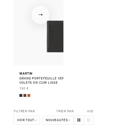
Suivant
MARTIN
LUCIEN
GRAND PORTEFEUILLE VERTICAL ZIPPÉ 2
PETIT PO
VOLETS EN CUIR LISSE
PRIX DE 
100 €
PRIX DE VENTE
150 €
FILTRER PAR
TRIER PAR
VUE
VOIR TOUT
NOUVEAUTÉS