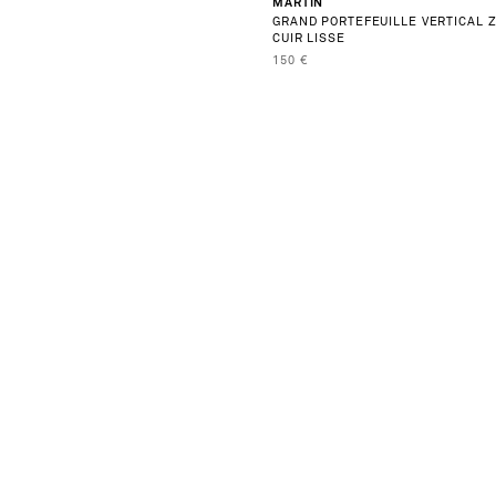
MARTIN
GRAND PORTEFEUILLE VERTICAL Z
CUIR LISSE
PRIX DE VENTE
150 €