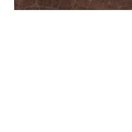
L
A
C
A
R
T
E
C
A
D
E
A
U
a
c
h
et