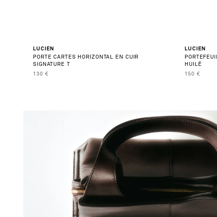
er
NOUVEAUTÉ
LUCIEN
NOUVEAUTÉ
LUCIEN
PORTE CARTES HORIZONTAL EN CUIR
PORTEFEUI
SIGNATURE T
HUILÉ
PRIX DE VENTE
PRIX DE V
130 €
150 €