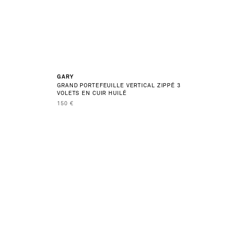
GARY
GRAND PORTEFEUILLE VERTICAL ZIPPÉ 3
VOLETS EN CUIR HUILÉ
PRIX DE VENTE
150 €