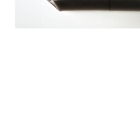
NO
S
SE
RVI
CE
S
P
A
Y
E
Z
E