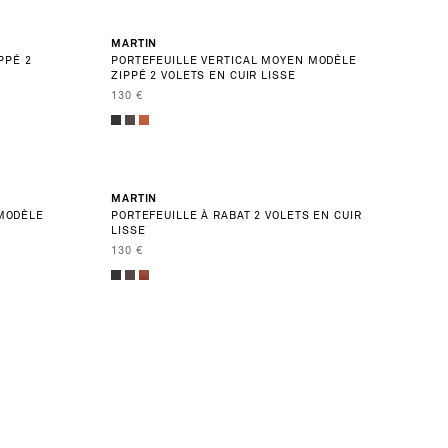
MARTIN
PPÉ 2
PORTEFEUILLE VERTICAL MOYEN MODÈLE
ZIPPÉ 2 VOLETS EN CUIR LISSE
PRIX DE VENTE
130 €
MARTIN
 MODÈLE
PORTEFEUILLE À RABAT 2 VOLETS EN CUIR
LISSE
PRIX DE VENTE
130 €