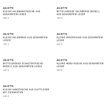
JULIETTE
JULIETTE
KLEINE HALBMONDTASCHE AUS
MITTELGROSSE GELDBÖRSE MODELL
GENARBTEM LEDER
AUS GENARBTEM LEDER
PRIX DE VENTE
PRIX DE VENTE
380 €
180 €
NEU
JULIETTE
JULIETTE
KLEINE GELDBÖRSE AUS GENARBTEM
KLEINE HANDTASCHE AUS GENARBTEM
BEST SELLER
LEDER
LEDER
PRIX DE VENTE
PRIX DE VENTE
150 €
400 €
NEU
NEU
JULIETTE
JULIETTE
MITTELGROSSE SCHULTERTASCHE M
KLEINE HOBO-TASCHE AUS GENARBTEM
BEST SELLER
ODELL AUS GENARBTEM LEDER
LEDER
PRIX DE VENTE
PRIX DE VENTE
450 €
390 €
NEU
JULIETTE
KLEINE HANDTASCHE AUS GLATTLEDER
MIT ZIERNÄHTEN
PRIX DE VENTE
450 €