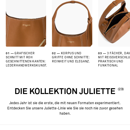
01
GRAFISCHER
02
KORPUS UND
03
3 FÄCHER, DA
SCHNITT MIT ROH
GRIFFE OHNE SCHNITTE:
MIT REISSVERSCHLUS
GESCHNITTENEN KANTEN:
REINHEIT UND ELEGANZ.
RAKTISCH UND F
LEDERHANDWERKSKUNST.
UNKTIONAL
DIE KOLLEKTION JULIETTE
(23)
Jedes Jahr ist sie die erste, die mit neuen Formaten experimentiert.
Entdecken Sie unsere Juliette-Linie wie Sie sie noch nie zuvor gesehen
haben.