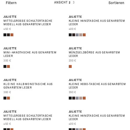
ANSICHT
2
3
Filtern
Sortieren
BEST SELLER
BEST SELLER
JULIETTE
JULIETTE
MITTELGROSSE SCHULTERTASCHE M
KLEINE HANDTASCHE AUS GENARBTEM
ODELL AUS GENARBTEM LEDER
LEDER
PRIX DE VENTE
PRIX DE VENTE
450 €
400 €
BEST SELLER
JULIETTE
JULIETTE
MINI-HANDTASCHE AUS GENARBTEM
MÜNZGELDBÖRSE AUS GENARBTEM
LEDER
LEDER
PRIX DE VENTE
PRIX DE VENTE
300 €
200 €
BEST SELLER
JULIETTE
JULIETTE
KLEINE HALBMONDTASCHE AUS
KLEINE HOBO-TASCHE AUS GENARBTEM
GENARBTEM LEDER
LEDER
PRIX DE VENTE
PRIX DE VENTE
380 €
390 €
JULIETTE
JULIETTE
MITTELGROSSE SCHULTERTASCHE M
KLEINE HANDTASCHE AUS GENARBTEM
ODELL AUS GENARBTEM LEDER
LEDER
PRIX DE VENTE
PRIX DE VENTE
450 €
400 €