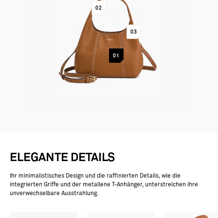
GEHE ZUM ELEMENT 2
02
GEHE ZUM ELEMENT 3
03
GEHE ZUM ELEMENT 1
01
ELEGANTE DETAILS
Ihr minimalistisches Design und die raffinierten Details, wie die
integrierten Griffe und der metallene T-Anhänger, unterstreichen ihre
unverwechselbare Ausstrahlung.