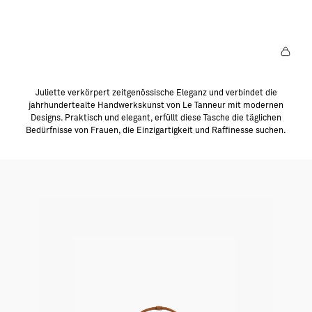
T
D
I
E
A
R
T
I
K
E
E
Juliette verkörpert zeitgenössische Eleganz und verbindet die
jahrhundertealte Handwerkskunst von Le Tanneur mit modernen
Designs. Praktisch und elegant, erfüllt diese Tasche die täglichen
Bedürfnisse von Frauen, die Einzigartigkeit und Raffinesse suchen.