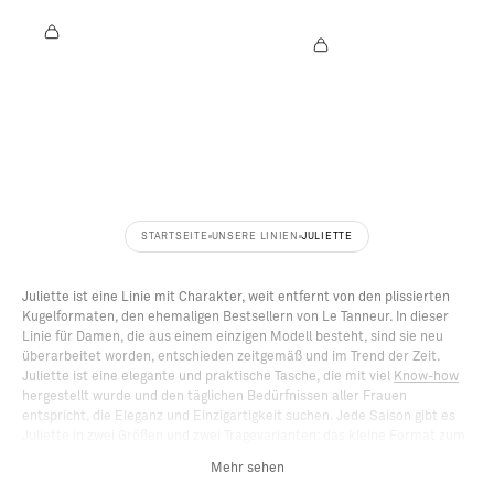
C
@
A
J
T
O
I.
S
S
U
C
N
H
E
W
_
E
S
Y
T
E
X
R
Z
STARTSEITE
UNSERE LINIEN
JULIETTE
Juliette ist eine Linie mit Charakter, weit entfernt von den plissierten
Kugelformaten, den ehemaligen Bestsellern von Le Tanneur. In dieser
Linie für Damen, die aus einem einzigen Modell besteht, sind sie neu
überarbeitet worden, entschieden zeitgemäß und im Trend der Zeit.
Juliette ist eine elegante und praktische Tasche, die mit viel
Know-how
hergestellt wurde und den täglichen Bedürfnissen aller Frauen
entspricht, die Eleganz und Einzigartigkeit suchen. Jede Saison gibt es
Juliette in zwei Größen und zwei Tragevarianten: das kleine Format zum
Tragen in der Hand und das mittlere Format zum Tragen über der
Mehr sehen
Schulter. Die kleinformatige Juliette verfügt über einen verstellbaren