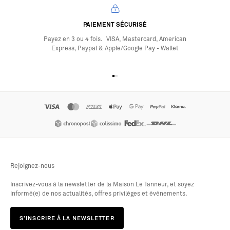
PAIEMENT SÉCURISÉ
Payez en 3 ou 4 fois. VISA, Mastercard, American
Express, Paypal & Apple/Google Pay - Wallet
Aller à l'élément 1
Aller à l'élément 2
Aller à l'élément 3
Aller à l'élément 4
Rejoignez-nous
Inscrivez-vous à la newsletter de la Maison Le Tanneur, et soyez
informé(e) de nos actualités, offres privilèges et évènements.
S’INSCRIRE À LA NEWSLETTER