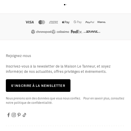
Aller à l'élément 1
Aller à l'élément 2
Aller à l'élément 3
Aller à l'élément 4
Rejoignez-nous
Inscrivez-vous à la newsletter de la Maison Le Tanneur, et soyez
informé(e) de nos actualités, offres privilèges et évènements.
S’INSCRIRE À LA NEWSLETTER
Nous prenons soin des données que vous nous confiez. Pour en savoir plus, consultez
notre politique de confidentialité.