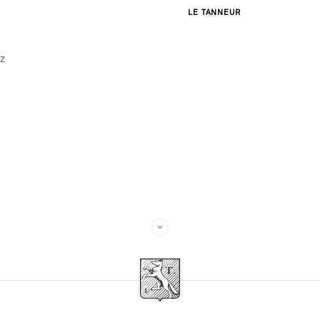
LE TANNEUR
Nous prenons soin des données que vous nous co
notre
politique de confidentialité
.
ez