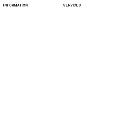
INFORMATION
SERVICES
nfiez. Pour en savoir plus, consultez