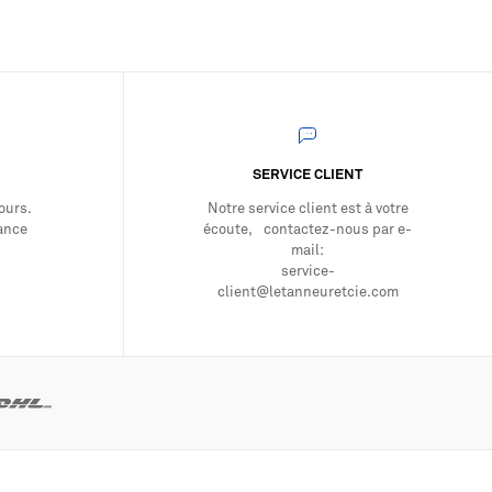
SERVICE CLIENT
ours.
Notre service client est à votre
OUS PAR ICI
rance
écoute, contactez-nous par e-
mail:
service-
 : cadeaux exclusifs, nouvelles pièces
client@letanneuretcie.com
à nos soirées. Ça vous dit ?
HOMME
A NEWSLETTER