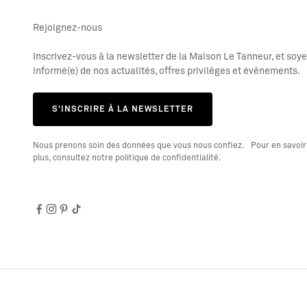
ou
valoriser
Rejoignez-nous
toute
création
Inscrivez-vous à la newsletter de la Maison Le Tanneur, et soy
maroquinière,
informé(e) de nos actualités, offres privilèges et évènements.
de
la
plus
S’INSCRIRE À LA NEWSLETTER
simple
à
Nous prenons soin des données que vous nous confiez. Pour en savoir
la
plus, consultez notre politique de confidentialité.
plus
inspirée.