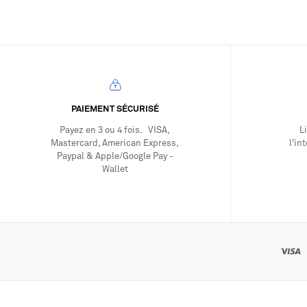
É
toucher
(0
unique,
)
renforcé
par
des
reflets
mats
agréables
PAIEMENT SÉCURISÉ
à
Payez en 3 ou 4 fois. VISA,
L
l'œil.
Mastercard, American Express,
l'in
Cet
Paypal & Apple/Google Pay -
aspect
Wallet
naturellement
doux,
élégant
et
structuré
est
idéal
pour
transformer