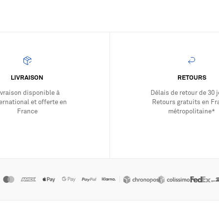
LIVRAISON
RETOURS
ivraison disponible à
Délais de retour de 30 j
REJOIGNEZ-N
ternational et offerte en
Retours gratuits en F
France
métropolitaine*
Vous ne recevrez que des bonnes nouvelles
en avant-première, invitation 
FEMME
|
S’INSCRIRE À L