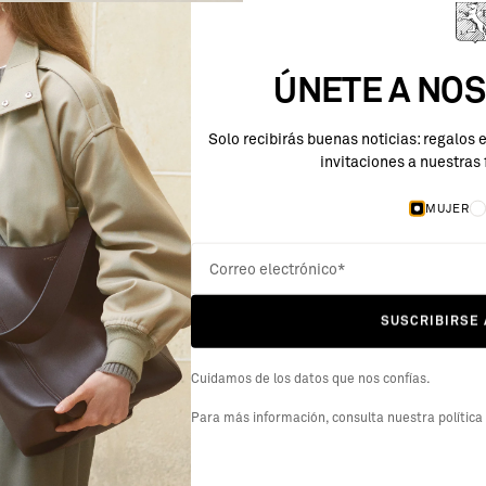
ÚNETE A NOS
Solo recibirás buenas noticias: regalos 
invitaciones a nuestras 
MUJER
SUSCRIBIRSE 
Cuidamos de los datos que nos confías.
ENVÍO
DEVOLUCIONES
Para más información, consulta nuestra
política
a nivel mundial disponible
Devoluciones fáciles dentr
ifas de envío competitivas.
30 días.