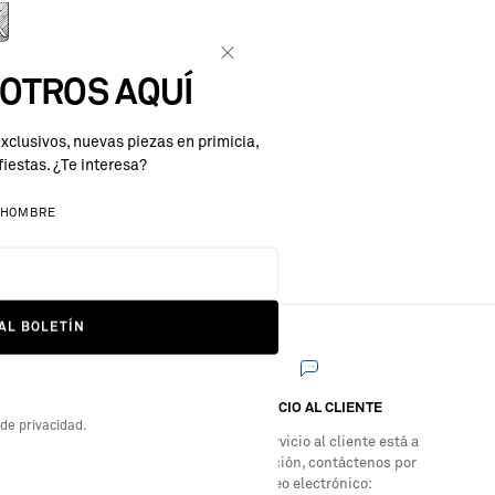
OTROS AQUÍ
exclusivos, nuevas piezas en primicia,
fiestas. ¿Te interesa?
HOMBRE
AL BOLETÍN
SERVICIO AL CLIENTE
 de privacidad.
o de los
Nuestro servicio al cliente está a
su disposición, contáctenos por
correo electrónico: