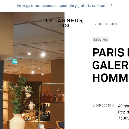
Entrega internacional disponible y gratuita en Francia*
rior
BOUTIQUES
Le Tanneur
ESQUINA
PARIS
lsos
lsos
Entregas y devoluciones
GALER
queña marroquinería
queña marroquinería
Personalización
HOMM
cessorios de cuero
cessorios de cuero
Tarjeta electrónica
Sus opiniones
R TODO
R TODO
regalos de empresa
Ayuda
DIRECCIÓN
40 bo
Rez-d
75009