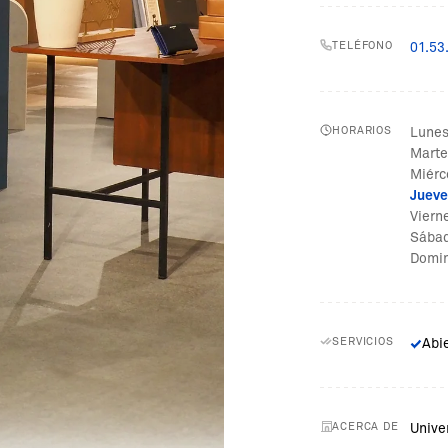
TELÉFONO
01.53
HORARIOS
Lune
Marte
Miérc
Jueve
Viern
Sába
Domi
SERVICIOS
Abi
ACERCA DE
Unive